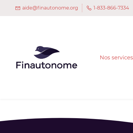
Skip
aide@finautonome.org
1-833-866-7334
to
main
content
Nos services